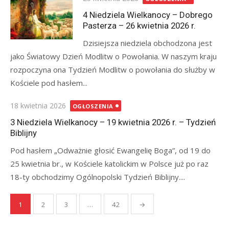
on
4 Niedziela Wielkanocy – Dobrego
Pasterza – 26 kwietnia 2026 r.
Dzisiejsza niedziela obchodzona jest
jako Światowy Dzień Modlitw o Powołania. W naszym kraju
rozpoczyna ona Tydzień Modlitw o powołania do służby w
Kościele pod hasłem...
Posted
18 kwietnia 2026
OGŁOSZENIA
on
3 Niedziela Wielkanocy – 19 kwietnia 2026 r. – Tydzień
Biblijny
Pod hasłem „Odważnie głosić Ewangelię Boga”, od 19 do
25 kwietnia br., w Kościele katolickim w Polsce już po raz
18-ty obchodzimy Ogólnopolski Tydzień Biblijny....
Stronicowanie
1
2
3
…
42
→
wpisów