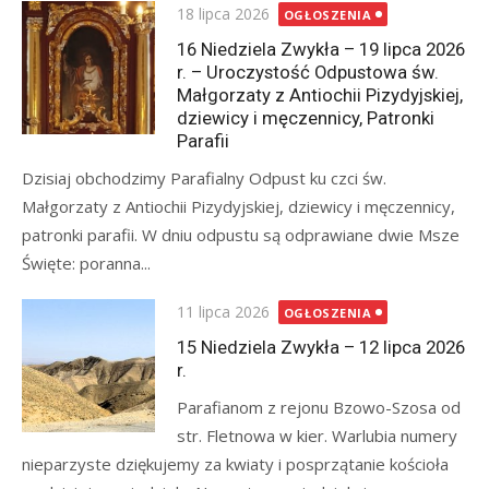
Posted
18 lipca 2026
OGŁOSZENIA
on
16 Niedziela Zwykła – 19 lipca 2026
r. – Uroczystość Odpustowa św.
Małgorzaty z Antiochii Pizydyjskiej,
dziewicy i męczennicy, Patronki
Parafii
Dzisiaj obchodzimy Parafialny Odpust ku czci św.
Małgorzaty z Antiochii Pizydyjskiej, dziewicy i męczennicy,
patronki parafii. W dniu odpustu są odprawiane dwie Msze
Święte: poranna...
Posted
11 lipca 2026
OGŁOSZENIA
on
15 Niedziela Zwykła – 12 lipca 2026
r.
Parafianom z rejonu Bzowo-Szosa od
str. Fletnowa w kier. Warlubia numery
nieparzyste dziękujemy za kwiaty i posprzątanie kościoła