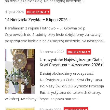
na dzisiejszą niedzielę. Na następną niedzielę i...
Posted
4 lipca 2026
OGŁOSZENIA
on
14 Niedziela Zwykła – 5 lipca 2026 r.
Parafianom z rejonu Fletnowo – ul. Główna od p.
Ceyrowskich do Stadniny przy lesie dziękujemy za kwiaty i
posprzątanie kościoła na dzisiejszą niedzielę. Na następną...
Posted
3 czerwca 2026
OGŁOSZENIA
on
Uroczystość Najświętszego Ciała i
Krwi Chrystusa – 4 czerwca 2026 r.
Dzisiaj obchodzimy uroczystość
Najświętszego Ciała i Krwi Chrystusa.
Po Mszy Św. o 9.30 wyruszy Procesja
Eucharystyczna do czterech ołtarzy,
w której uwielbimy Chrystusa poza murami...
Posted
30 maja 2026
OGŁOSZENIA