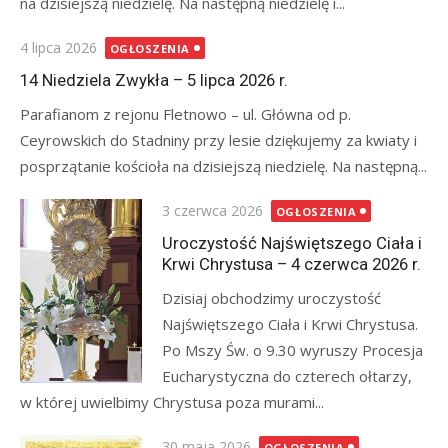
na dzisiejszą niedzielę. Na następną niedzielę i...
Posted
4 lipca 2026
OGŁOSZENIA
on
14 Niedziela Zwykła – 5 lipca 2026 r.
Parafianom z rejonu Fletnowo – ul. Główna od p.
Ceyrowskich do Stadniny przy lesie dziękujemy za kwiaty i
posprzątanie kościoła na dzisiejszą niedzielę. Na następną...
Posted
3 czerwca 2026
OGŁOSZENIA
on
Uroczystość Najświętszego Ciała i
Krwi Chrystusa – 4 czerwca 2026 r.
Dzisiaj obchodzimy uroczystość
Najświętszego Ciała i Krwi Chrystusa.
Po Mszy Św. o 9.30 wyruszy Procesja
Eucharystyczna do czterech ołtarzy,
w której uwielbimy Chrystusa poza murami...
Posted
30 maja 2026
OGŁOSZENIA