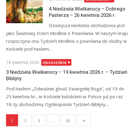
on
4 Niedziela Wielkanocy – Dobrego
Pasterza – 26 kwietnia 2026 r.
Dzisiejsza niedziela obchodzona jest
jako Światowy Dzień Modlitw o Powołania. W naszym kraju
rozpoczyna ona Tydzień Modlitw o powołania do służby w
Kościele pod hasłem...
Posted
18 kwietnia 2026
OGŁOSZENIA
on
3 Niedziela Wielkanocy – 19 kwietnia 2026 r. – Tydzień
Biblijny
Pod hasłem „Odważnie głosić Ewangelię Boga”, od 19 do
25 kwietnia br., w Kościele katolickim w Polsce już po raz
18-ty obchodzimy Ogólnopolski Tydzień Biblijny....
Stronicowanie
1
2
3
…
42
→
wpisów