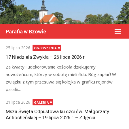
Skip
to
content
Parafia w Bzowie
Posted
25 lipca 2026
OGŁOSZENIA
on
17 Niedziela Zwykła – 26 lipca 2026 r.
Za kwiaty i udekorowanie kościoła dziękujemy
nowożeńcom, którzy w sobotę mieli ślub. Bóg zapłać! W
związku z tym przesuwa się kolejka w grafiku rejonów
parafii...
Posted
21 lipca 2026
GALERIA
on
Msza Święta Odpustowa ku czci św. Małgorzaty
Antiocheńskiej – 19 lipca 2026 r. – Zdjęcia