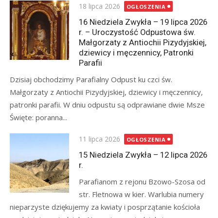
Posted
18 lipca 2026
OGŁOSZENIA
on
16 Niedziela Zwykła – 19 lipca 2026
r. – Uroczystość Odpustowa św.
Małgorzaty z Antiochii Pizydyjskiej,
dziewicy i męczennicy, Patronki
Parafii
Dzisiaj obchodzimy Parafialny Odpust ku czci św.
Małgorzaty z Antiochii Pizydyjskiej, dziewicy i męczennicy,
patronki parafii. W dniu odpustu są odprawiane dwie Msze
Święte: poranna...
Posted
11 lipca 2026
OGŁOSZENIA
on
15 Niedziela Zwykła – 12 lipca 2026
r.
Parafianom z rejonu Bzowo-Szosa od
str. Fletnowa w kier. Warlubia numery
nieparzyste dziękujemy za kwiaty i posprzątanie kościoła