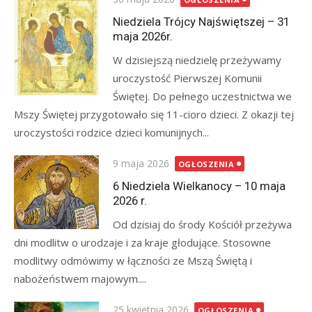
on
Niedziela Trójcy Najświętszej – 31
maja 2026r.
W dzisiejszą niedzielę przeżywamy
uroczystość Pierwszej Komunii
Świętej. Do pełnego uczestnictwa we
Mszy Świętej przygotowało się 11-cioro dzieci. Z okazji tej
uroczystości rodzice dzieci komunijnych...
Posted
9 maja 2026
OGŁOSZENIA
on
6 Niedziela Wielkanocy – 10 maja
2026 r.
Od dzisiaj do środy Kościół przeżywa
dni modlitw o urodzaje i za kraje głodujące. Stosowne
modlitwy odmówimy w łączności ze Mszą Świętą i
nabożeństwem majowym....
Posted
25 kwietnia 2026
OGŁOSZENIA