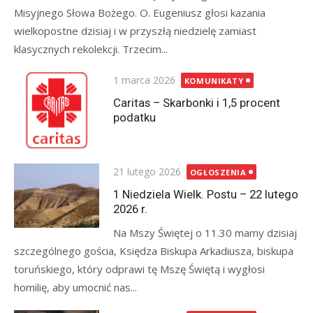
Misyjnego Słowa Bożego. O. Eugeniusz głosi kazania
wielkopostne dzisiaj i w przyszłą niedzielę zamiast
klasycznych rekolekcji. Trzecim...
Posted
1 marca 2026
KOMUNIKATY
on
Caritas – Skarbonki i 1,5 procent
podatku
Posted
21 lutego 2026
OGŁOSZENIA
on
1 Niedziela Wielk. Postu – 22 lutego
2026 r.
Na Mszy Świętej o 11.30 mamy dzisiaj
szczególnego gościa, Księdza Biskupa Arkadiusza, biskupa
toruńskiego, który odprawi tę Mszę Świętą i wygłosi
homilię, aby umocnić nas...