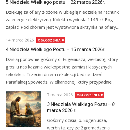
5 Niedziela Wielkiego postu – 22 marca 2026r.
Dziękuję za ofiary złożone w ubiegłą niedzielę na rachunki
za energię elektryczną. Kolekta wyniosła 1145 zł. Bóg
zapłać! Pod chórem jest wystawiona skrzynka na ofiary...
Posted
14 marca 2026
OGŁOSZENIA
on
4 Niedziela Wielkiego Postu – 15 marca 2026r.
Dzisiaj ponownie gościmy o. Eugeniusza, werbistę, który
głosi u nas kazania wielkopostne zamiast klasycznych
rekolekcji. Trzecim dniem rekolekcji będzie dzień
Parafialnej Spowiedzi Wielkanocnej, który przypadnie...
Posted
7 marca 2026
OGŁOSZENIA
on
3 Niedziela Wielkiego Postu – 8
marca 2026 r.
Gościmy dzisiaj o. Eugeniusza,
werbistę, czy ze Zgromadzenia