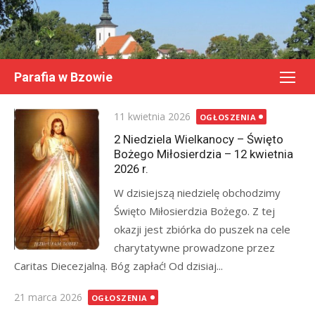
Skip
to
content
Parafia w Bzowie
Posted
11 kwietnia 2026
OGŁOSZENIA
on
2 Niedziela Wielkanocy – Święto
Bożego Miłosierdzia – 12 kwietnia
2026 r.
W dzisiejszą niedzielę obchodzimy
Święto Miłosierdzia Bożego. Z tej
okazji jest zbiórka do puszek na cele
charytatywne prowadzone przez
Caritas Diecezjalną. Bóg zapłać! Od dzisiaj...
Posted
21 marca 2026
OGŁOSZENIA
on