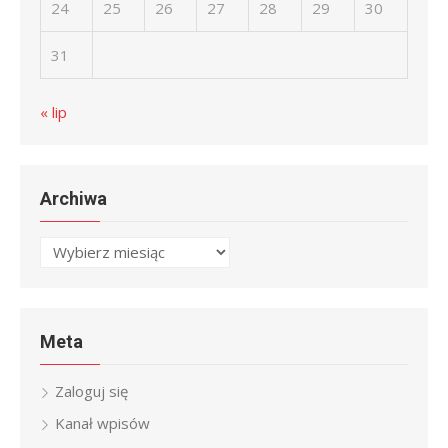
24
25
26
27
28
29
30
31
« lip
Archiwa
Archiwa
Meta
Zaloguj się
Kanał wpisów