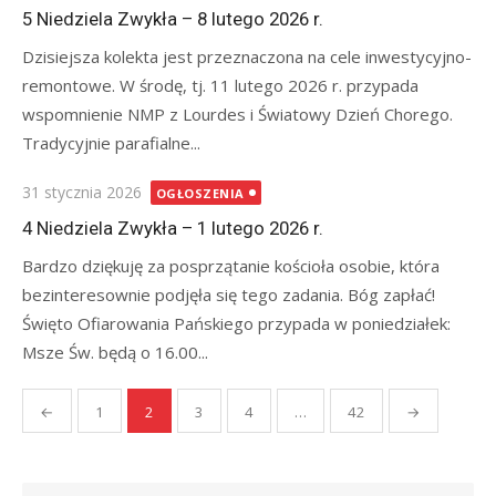
on
5 Niedziela Zwykła – 8 lutego 2026 r.
Dzisiejsza kolekta jest przeznaczona na cele inwestycyjno-
remontowe. W środę, tj. 11 lutego 2026 r. przypada
wspomnienie NMP z Lourdes i Światowy Dzień Chorego.
Tradycyjnie parafialne...
Posted
31 stycznia 2026
OGŁOSZENIA
on
4 Niedziela Zwykła – 1 lutego 2026 r.
Bardzo dziękuję za posprzątanie kościoła osobie, która
bezinteresownie podjęła się tego zadania. Bóg zapłać!
Święto Ofiarowania Pańskiego przypada w poniedziałek:
Msze Św. będą o 16.00...
Stronicowanie
←
1
2
3
4
…
42
→
wpisów