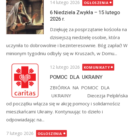
Posted
14 lutego 2026
OGŁOSZENIA
on
6 Niedziela Zwykła – 15 lutego
2026 r.
Dziękuję za posprzątanie kościoła na
dzisiejszą niedzielę osobie, która
uczyniła to dobrowolnie i bezinteresownie. Bóg zapłać! W
minionym tygodniu odbyły się w Kruszach, w Domu...
Posted
12 lutego 2026
KOMUNIKATY
on
POMOC DLA UKRAINY
ZBIÓRKA NA POMOC DLA
UKRAINY Diecezja Pelplińska
od początku włącza się w akcję pomocy i solidarnościz
mieszkańcami Ukrainy. Kontynuując to dzieło i
odpowiadając na...
Posted
7 lutego 2026
OGŁOSZENIA