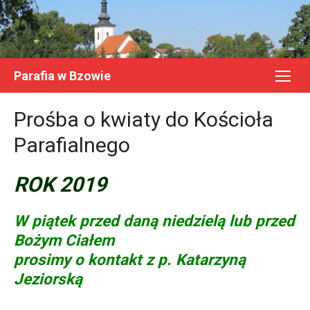
Skip
to
content
Parafia w Bzowie
Prośba o kwiaty do Kościoła
Parafialnego
ROK 2019
W piątek przed daną niedzielą lub przed
Bożym Ciałem
prosimy o kontakt z p. Katarzyną
Jeziorską