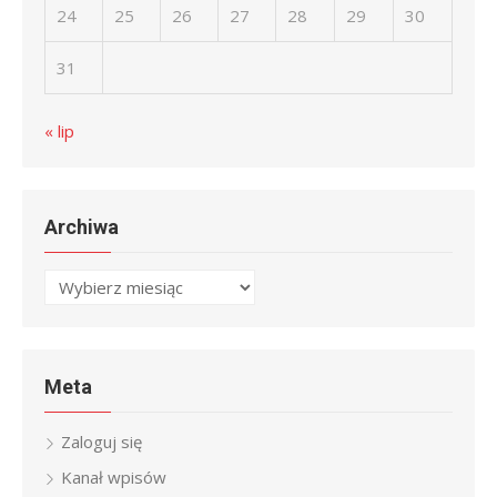
24
25
26
27
28
29
30
31
« lip
Archiwa
Archiwa
Meta
Zaloguj się
Kanał wpisów