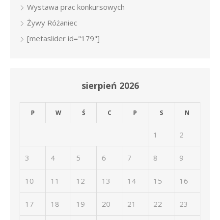
Wystawa prac konkursowych
Żywy Różaniec
[metaslider id="179"]
sierpień 2026
P
W
Ś
C
P
S
N
1
2
3
4
5
6
7
8
9
10
11
12
13
14
15
16
17
18
19
20
21
22
23