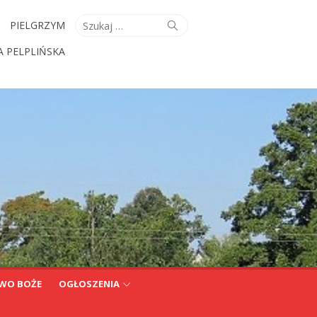
Search
Search
PIELGRZYM
for:
A PELPLIŃSKA
WO BOŻE
OGŁOSZENIA