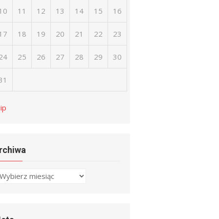
10
11
12
13
14
15
16
17
18
19
20
21
22
23
24
25
26
27
28
29
30
31
lip
rchiwa
rchiwa