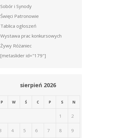
Sobór i Synody
Święci Patronowie
Tablica ogłoszeń
Wystawa prac konkursowych
Żywy Różaniec
[metaslider id="179"]
sierpień 2026
P
W
Ś
C
P
S
N
1
2
3
4
5
6
7
8
9